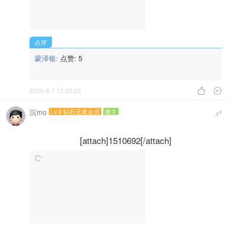
点评
蒙泽银:
点赞:
5
2026-6-1 13:20:00


沉mo
Lv.9 钻石元老会员
楼主
#
4
[attach]1510692[/attach]