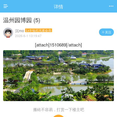
详情


温州园博园 (5)
沉mo
Lv.9 钻石元老会员
关注

2026-6-1 13:19:47
[attach]1510689[/attach]
搬砖不容易，打赏一下楼主吧