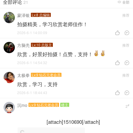
全部评论
21
全部

蒙泽银
Lv.8 总编辑
推荐
拍摄精美，学习欣赏老师佳作！
2026-6-1 14:00:09


方脑壳
Lv.10 总版主
推荐
欣赏，好景好拍摄！点赞，支持！
2026-6-1 14:54:32


太极拳
Lv.9 钻石元老会员
推荐
欣赏，学习，支持
2026-6-1 18:44:43


沉mo
Lv.9 钻石元老会员
楼主
#
2
[attach]1510690[/attach]