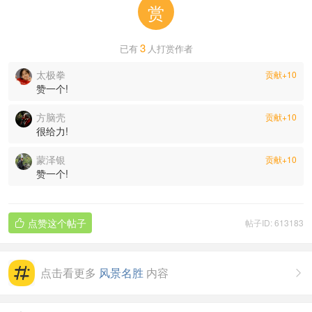
赏
3
已有
人打赏作者
太极拳
贡献+10
赞一个!
方脑壳
贡献+10
很给力!
蒙泽银
贡献+10
赞一个!
点赞这个帖子
帖子ID: 613183

点击看更多
风景名胜
内容
