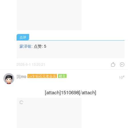
点评
蒙泽银:
点赞:
5
2026-6-1 13:20:21


沉mo
Lv.9 钻石元老会员
楼主
#
10
[attach]1510698[/attach]