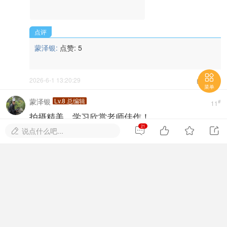
点评
蒙泽银:
点赞:
5
2026-6-1 13:20:29



菜单
蒙泽银
Lv.8 总编辑
#
11
拍摄精美，学习欣赏老师佳作！
2026-6-1 14:00:09


21




说点什么吧...

方脑壳
Lv.10 总版主
#
12
欣赏，好景好拍摄！点赞，支持！
2026-6-1 14:54:32


太极拳
Lv.9 钻石元老会员
#
13
欣赏，学习，支持