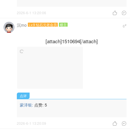
2026-6-1 13:20:06


沉mo
Lv.9 钻石元老会员
楼主
#
6
[attach]1510694[/attach]
点评
蒙泽银:
点赞:
5
2026-6-1 13:20:09

