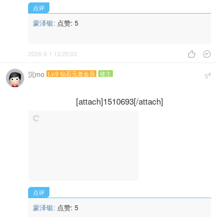
点评
蒙泽银:
点赞:
5
2026-6-1 13:20:03


沉mo
Lv.9 钻石元老会员
楼主
#
5
[attach]1510693[/attach]
点评
蒙泽银:
点赞:
5