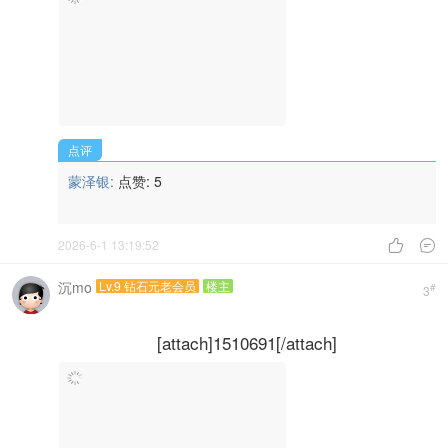
点评
蒙泽银:
点赞:
5
2026-6-1 13:19:52


沉mo
Lv.9 钻石元老会员
楼主
#
3
[attach]1510691[/attach]