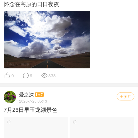
怀念在高原的日日夜夜



0
9
338
爱之深
Lv.7
关注

2026-7-28 05:43
7月26日早玉龙湖景色