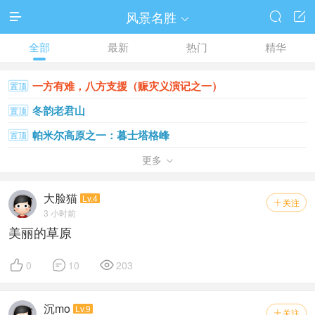
风景名胜




全部
最新
热门
精华
一方有难，八方支援（赈灾义演记之一）
置顶
冬韵老君山
置顶
帕米尔高原之一：暮士塔格峰
置顶
江南秋韵
更多
置顶

索尔巴斯陶的早晨
置顶
大脸猫
Lv.4
关注

夕阳下澳门
置顶
3 小时前
美丽的草原
大美雪乡
置顶
新疆吐鲁番鄯善库木塔格沙漠【三】
置顶



0
10
203
喀拉峻草原
置顶
难忘门源那片黄色
沉mo
置顶
Lv.9
关注
