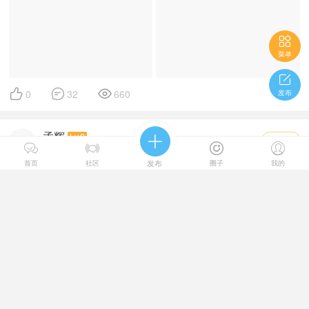

菜单




0
32
660
发布
孟辉
Lv.8

关注





2026-7-27 17:28
首页
社区
发布
圈子
我的
七彩云南