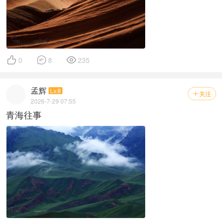



0
8
235
孟辉
Lv.8
关注

2026-7-29 07:55
青海往事