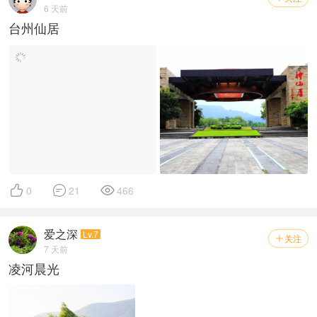
6 天前
滩涂脉动
置顶
台州仙居
妫水河夕照（手机版）
置顶
色达印象（一）梵天净土
置顶



0
21
466
爱之深
Lv.7
关注

7 天前
凌河晨光