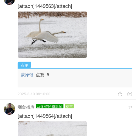
[attach]1449563[/attach]
点评
蒙泽银:
点赞:
5
2025-3-19 08:10:00


烟台雄鹰
Lv.8 特约摄影师
楼主
#
7
[attach]1449564[/attach]