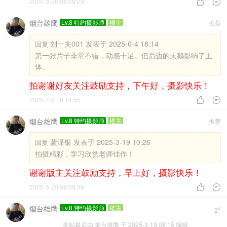
2025-3-20 08:09:29


烟台雄鹰
Lv.8 特约摄影师
楼主
推荐
刘一夫001 发表于 2025-6-4 18:14
回复
第一张片子非常不错，动感十足。但后边的天鹅影响了主
体。
拍谢谢好友关注鼓励支持，下午好，摄影快乐！
2025-7-9 18:14:55


烟台雄鹰
Lv.8 特约摄影师
楼主
推荐
蒙泽银 发表于 2025-3-19 10:26
回复
拍摄精彩，学习欣赏老师佳作！
谢谢版主关注鼓励支持，早上好，摄影快乐！
2025-3-20 08:08:38


烟台雄鹰
Lv.8 特约摄影师
楼主
#
2
本帖最后由 烟台雄鹰 于 2025-3-19 08:15 编辑