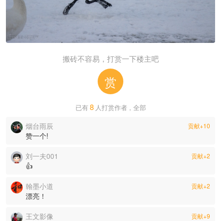
搬砖不容易，打赏一下楼主吧
赏
8
已有
人打赏作者 , 全部
烟台雨辰
贡献+10
赞一个!
刘一夫001
贡献+2
👍
翰墨小道
贡献+2
漂亮！
王文影像
贡献+9