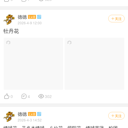
德德
Lv.8

关注

2026-4-9 12:00
牡丹花



0
4
302
德德
Lv.8

关注

2026-4-3 14:52
绣球花，又名木绣球、八仙花、紫阳花、绣球荚蒾、粉团