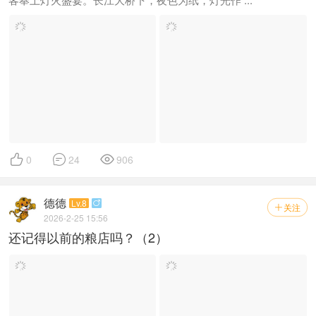



0
24
906
德德
Lv.8

关注

2026-2-25 15:56
还记得以前的粮店吗？（2）



0
29
648
德德
Lv.8
