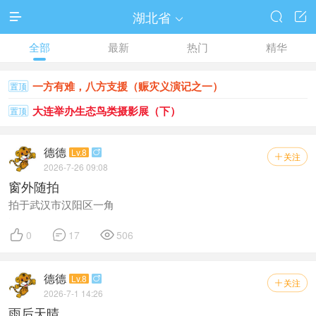
湖北省




全部
最新
热门
精华
一方有难，八方支援（赈灾义演记之一）
置顶
大连举办生态鸟类摄影展（下）
置顶
德德
Lv.8

关注

2026-7-26 09:08
窗外随拍
拍于武汉市汉阳区一角



0
17
506
德德
Lv.8

关注

2026-7-1 14:26
雨后天晴