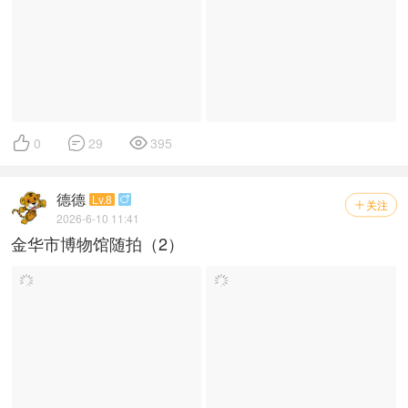



0
29
395
德德
Lv.8

关注

2026-6-10 11:41
金华市博物馆随拍（2）