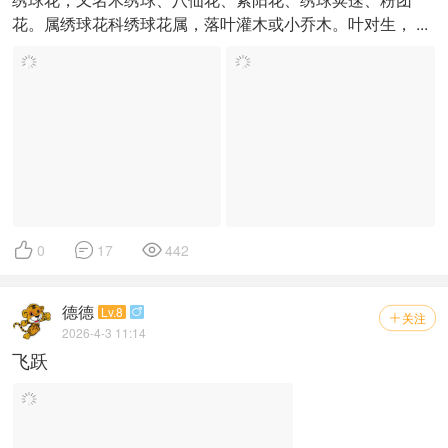
花。属绣球花科绣球花属，落叶灌木或小乔木。叶对生， ...



0
17
442
德德
Lv.8

关注

2026-4-3 11:14
飞跃