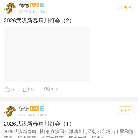



0
23
695
德德
Lv.8

关注

2026-3-18 19:40
2026武汉新春晴川灯会（1）
2026武汉新春晴川灯会在汉阳江滩晴川门至朝宗广场为市民和游
客奉上灯火盛宴。长江大桥下，夜色为纸，灯光作 ...