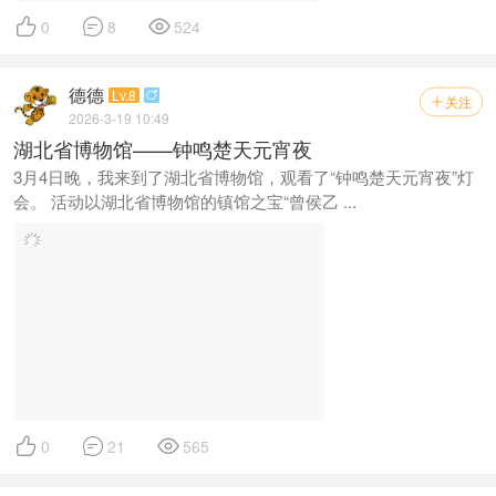



0
8
524
德德
Lv.8

关注

2026-3-19 10:49
湖北省博物馆——钟鸣楚天元宵夜
3月4日晚，我来到了湖北省博物馆，观看了“钟鸣楚天元宵夜”灯
会。 活动以湖北省博物馆的镇馆之宝“曾侯乙 ...



0
21
565
德德
Lv.8

关注

2026-3-18 19:41
2026武汉新春晴川灯会（2）