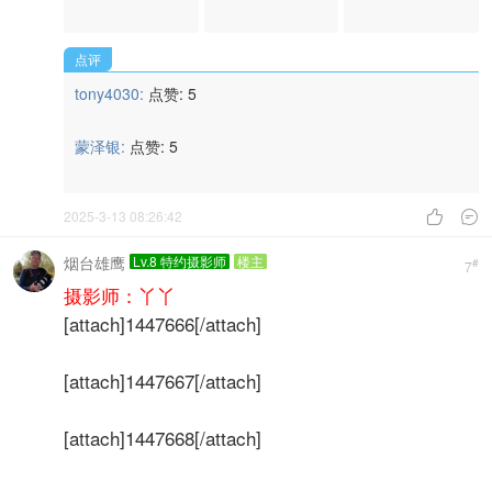
点评
tony4030:
点赞:
5
蒙泽银:
点赞:
5
2025-3-13 08:26:42


烟台雄鹰
Lv.8 特约摄影师
楼主
#
7
摄影师：丫丫
[attach]1447666[/attach]
[attach]1447667[/attach]
[attach]1447668[/attach]