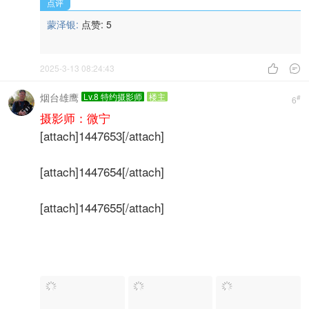
点评
蒙泽银:
点赞:
5
2025-3-13 08:24:43


烟台雄鹰
Lv.8 特约摄影师
楼主
#
6
摄影师：微宁
[attach]1447653[/attach]
[attach]1447654[/attach]
[attach]1447655[/attach]