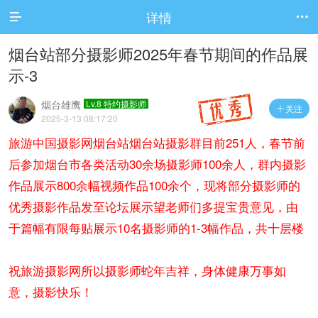
详情


烟台站部分摄影师2025年春节期间的作品展
示-3
烟台雄鹰
Lv.8 特约摄影师
关注

2025-3-13 08:17:20
旅游中国摄影网烟台站烟台站摄影群目前251人，春节前
后参加烟台市各类活动30余场摄影师100余人，群内摄影
作品展示800余幅视频作品100余个，现将部分摄影师的
优秀摄影作品发至论坛展示望老师们多提宝贵意见，由
于篇幅有限每贴展示10名摄影师的1-3幅作品，共十层楼
祝旅游摄影网所以摄影师蛇年吉祥，身体健康万事如
意，摄影快乐！