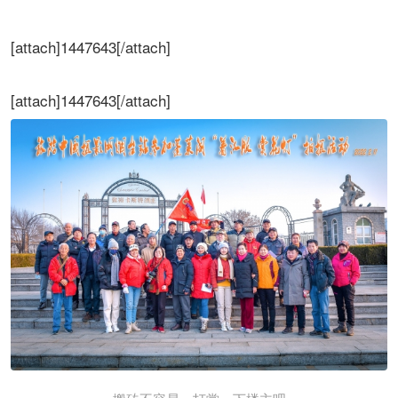
[attach]1447643[/attach]
[attach]1447643[/attach]