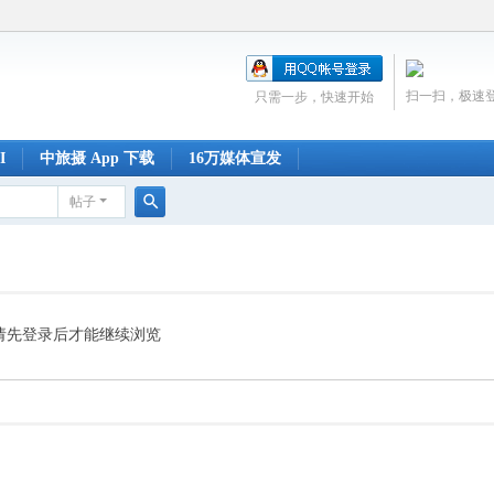
扫一扫，极速
只需一步，快速开始
I
中旅摄 App 下载
16万媒体宣发
帖子
搜
索
请先登录后才能继续浏览