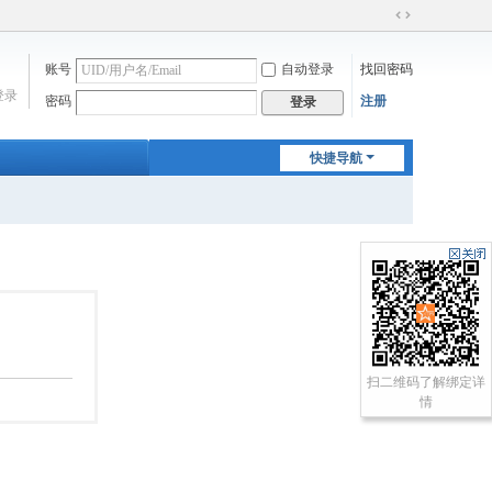
切
换
账号
自动登录
找回密码
到
宽
登录
密码
注册
登录
版
快捷导航
扫二维码了解绑定详
情