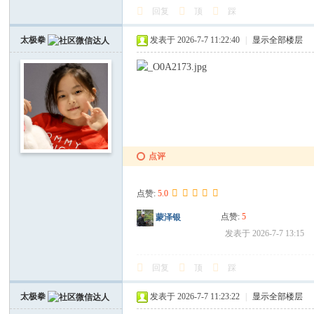
回复
顶
踩
太极拳
发表于 2026-7-7 11:22:40
|
显示全部楼层
点评
点赞:
5.0
点赞:
5
蒙泽银
发表于 2026-7-7 13:15
回复
顶
踩
太极拳
发表于 2026-7-7 11:23:22
|
显示全部楼层