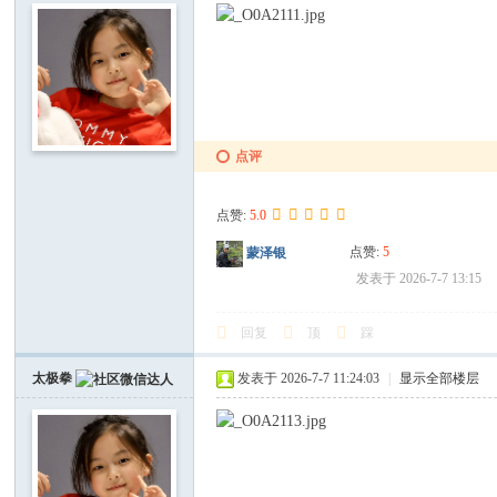
点评
点赞:
5.0
点赞:
5
蒙泽银
发表于 2026-7-7 13:15
回复
顶
踩
太极拳
发表于 2026-7-7 11:24:03
|
显示全部楼层