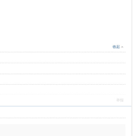
收起
举报