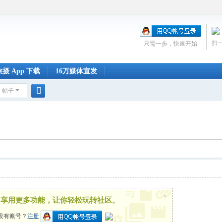
扫
只需一步，快速开始
摄 App 下载
16万媒体宣发
帖子
搜
索
×
，享用更多功能，让你轻松玩转社区。
没有账号？
注册