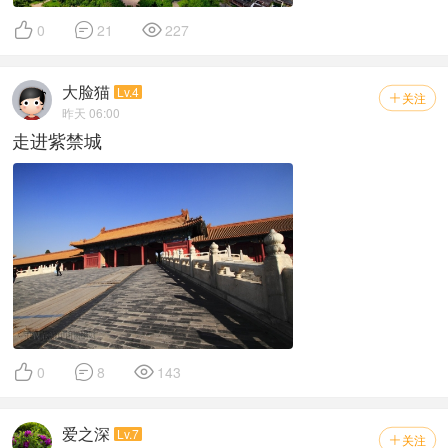
滩涂脉动
置顶



0
21
227
妫水河夕照（手机版）
置顶
大脸猫
Lv.4
色达印象（一）梵天净土
置顶
关注

昨天 06:00
走进紫禁城



0
8
143
爱之深
Lv.7
关注
