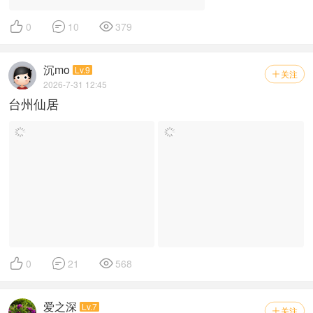



0
10
379
沉mo
Lv.9
关注

2026-7-31 12:45
台州仙居



0
21
568
爱之深
Lv.7
关注
