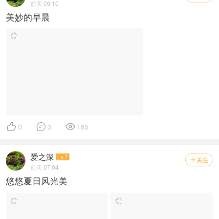
前天 09:10
美妙的早晨



0
3
185
爱之深
Lv.7
关注

前天 07:04
悠悠夏日风光美