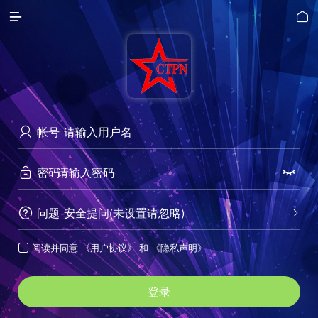


帐号

密码


问题
安全提问(未设置请忽略)


阅读并同意
《用户协议》
和
《隐私声明》

登录