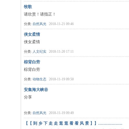
牧歌
请欣赏！请指正！
分类:
自然风光
2018-11-21 09:46
侠女柔情
侠女柔情
分类:
人文纪实
2018-11-20 17:11
棕背白劳
棕背白劳
分类:
动物生态
2018-11-19 09:50
安集海大峡谷
分享
分类:
自然风光
2018-11-19 09:49
【【 到 乡 下 走 走 逛 逛 看 看 风 景 】】………………