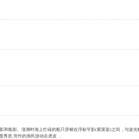
影和船影。涨潮时海上忙碌的船只穿梭在浮标竿影(紫菜架)之间，与波光
秀质,劳作的渔民游动在虎皮 ...