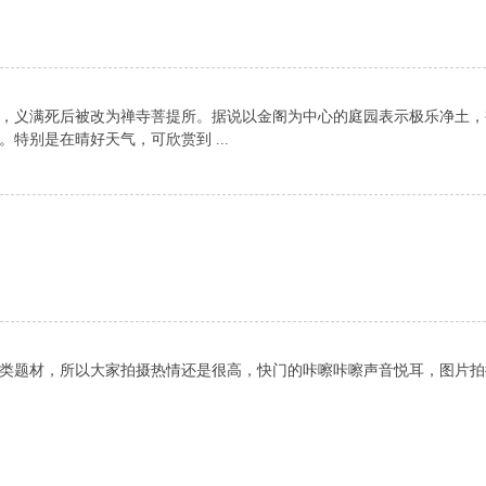
建的，义满死后被改为禅寺菩提所。据说以金阁为中心的庭园表示极乐净土，
特别是在晴好天气，可欣赏到 ...
类题材，所以大家拍摄热情还是很高，快门的咔嚓咔嚓声音悦耳，图片拍