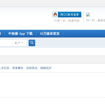
扫一扫，极速
只需一步，快速开始
I
中旅摄 App 下载
16万媒体宣发
帖子
搜
索
人文纪实
|
美食餐饮
|
自然风光
|
植物花卉