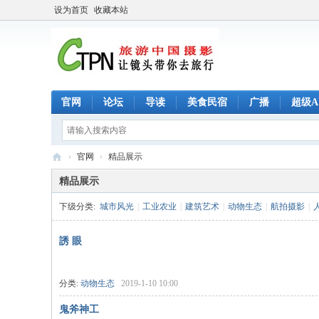
设为首页
收藏本站
官网
论坛
导读
美食民宿
广播
超级A
›
官网
›
精品展示
C
精品展示
T
下级分类:
城市风光
|
工业农业
|
建筑艺术
|
动物生态
|
航拍摄影
|
P
N
誘 眼
旅
游
分类:
动物生态
2019-1-10 10:00
中
鬼斧神工