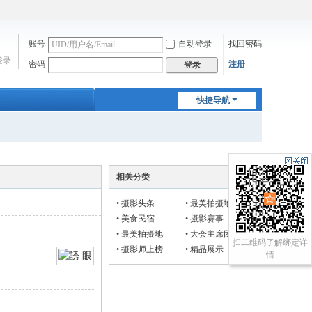
账号
自动登录
找回密码
登录
密码
注册
登录
快捷导航
相关分类
•
摄影头条
•
最美拍摄地
•
美食民宿
•
摄影赛事
•
最美拍摄地
•
大会主席团
扫二维码了解绑定详
•
摄影师上榜
•
精品展示
情