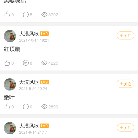
黑喉噪鹛



0
5
3702
大漠风歌
Lv.9
关注

2021-10-14 18:21
红顶鹛



0
8
4225
大漠风歌
Lv.9
关注

2021-9-20 20:24
嫩叶



0
0
2890
大漠风歌
Lv.9
关注

2021-9-14 21:17