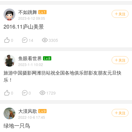
不如跳舞
Lv.1
关注

2023-6-12 09:05
2016.11庐山美景



0
14
3305
鱼眼看世界
Lv.8
关注

2023-1-1 10:02
旅游中国摄影网潍坊站祝全国各地俱乐部影友朋友元旦快
乐！



0
0
1729
大漠风歌
Lv.9
关注

2022-10-6 17:45
绿地一只鸟