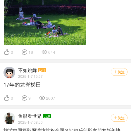



0
18
644
不如跳舞
Lv.1
关注

2025-1-7 15:57
17年的龙脊梯田



0
9
2607
鱼眼看世界
Lv.8
关注

2025-1-7 08:50
旅游中国摄影网潍坊站祝全国各地俱乐部影友朋友新年快