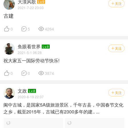
大漠风歌
Lv.9
关注

2021-7-22 23:03
古建



0
5
4264
鱼眼看世界
Lv.8
关注

2021-5-1 06:28
祝大家五一国际劳动节快乐!



0
0
3874
文政
Lv.8
关注

2020-8-19 22:37
阆中古城，是国家5A级旅游景区，千年古县，中国春节文化
之乡，截至2015年，古城已有2300多年的建.. ...