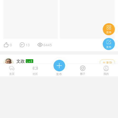

菜单




0
13
6445
发布
文政
Lv.8
关注


2020-8-15 20:20




成都工业大学九洲湖中鲤鱼戏荷，自2016年近几年来已经成
首页
社区
发布
圈子
我的
了一件网红事。因此招来了全国各地的摄影师 ...