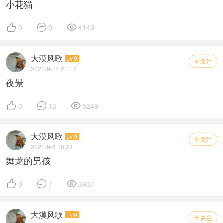
小花猫



0
9
4149
大漠风歌
Lv.9
关注

2021-9-14 21:17
夜景



0
13
5249
大漠风歌
Lv.9
关注

2021-9-6 10:23
舞龙的男孩



0
7
3937
大漠风歌
Lv.9
关注
