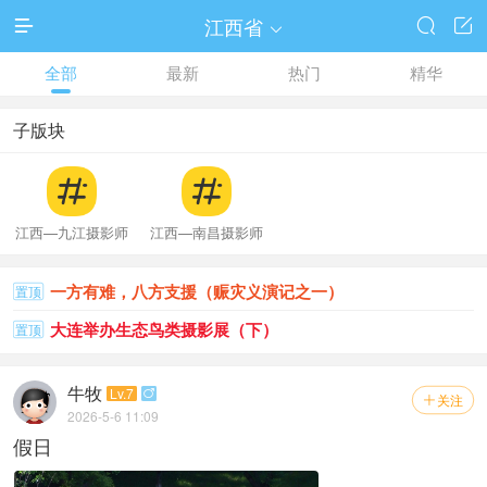
江西省




全部
最新
热门
精华
子版块
江西—九江摄影师
江西—南昌摄影师
一方有难，八方支援（赈灾义演记之一）
置顶
大连举办生态鸟类摄影展（下）
置顶
牛牧
Lv.7

关注

2026-5-6 11:09
假日