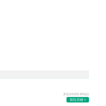
关注(10183) 评论(1)
前往店铺 >