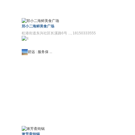
郑小二海鲜美食广场
松港街道东兴社区长溪路6号 ..., 18150333555
碧远
:
服务保 ...
漱芳斋炖锅