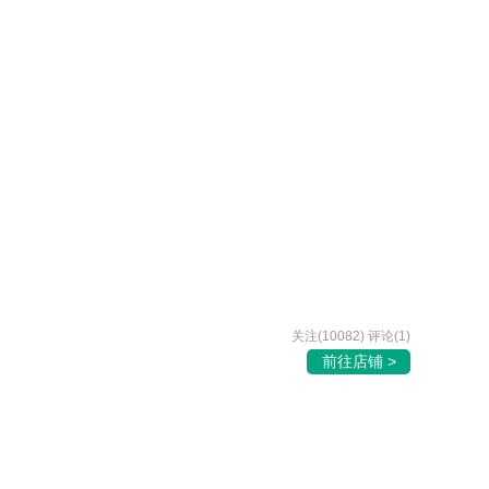
关注(10082) 评论(1)
前往店铺 >