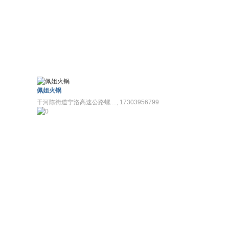
佩姐火锅
干河陈街道宁洛高速公路螺 ..., 17303956799