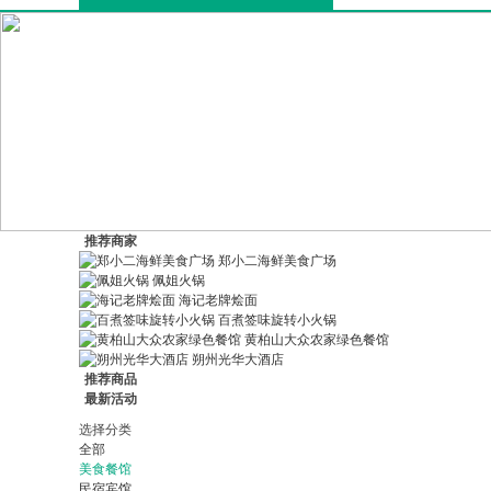
推荐商家
郑小二海鲜美食广场
佩姐火锅
海记老牌烩面
百煮签味旋转小火锅
黄柏山大众农家绿色餐馆
朔州光华大酒店
推荐商品
最新活动
选择分类
全部
美食餐馆
民宿宾馆