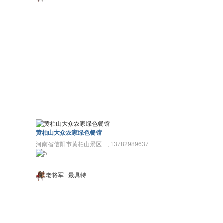
黄柏山大众农家绿色餐馆
河南省信阳市黄柏山景区 ..., 13782989637
老将军
:
最具特 ...