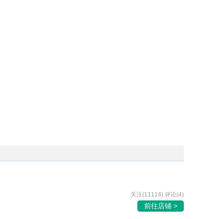
关注(11114) 评论(4)
前往店铺 >