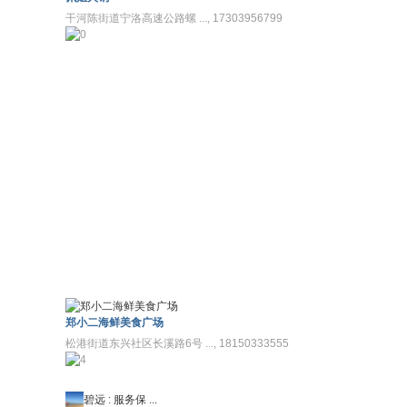
干河陈街道宁洛高速公路螺 ..., 17303956799
郑小二海鲜美食广场
松港街道东兴社区长溪路6号 ..., 18150333555
碧远
:
服务保 ...