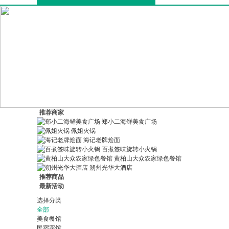
推荐商家
郑小二海鲜美食广场
佩姐火锅
海记老牌烩面
百煮签味旋转小火锅
黄柏山大众农家绿色餐馆
朔州光华大酒店
推荐商品
最新活动
选择分类
全部
美食餐馆
民宿宾馆