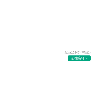
关注(10246) 评论(1)
前往店铺 >