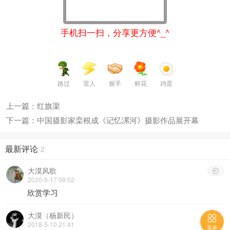
手机扫一扫，分享更方便^_^
路过
雷人
握手
鲜花
鸡蛋
上一篇：红旗渠
下一篇：中国摄影家栾根成《记忆漯河》摄影作品展开幕
最新评论
2
大漠风歌

2020-5-17 09:52
欣赏学习
大漠（杨新民）


2018-5-10 21:41
菜单