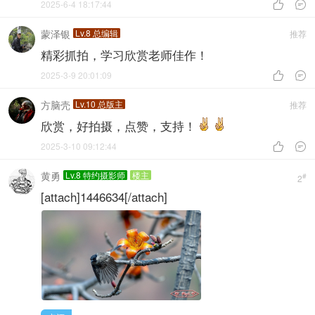
2025-6-4 18:17:44


蒙泽银
Lv.8 总编辑
推荐
精彩抓拍，学习欣赏老师佳作！
2025-3-9 20:01:09


方脑壳
Lv.10 总版主
推荐
欣赏，好拍摄，点赞，支持！
2025-3-10 09:12:44


黄勇
Lv.8 特约摄影师
楼主
#
2
[attach]1446634[/attach]