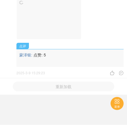
点评
蒙泽银:
点赞:
5
2025-3-9 15:29:23


重新加载

菜单