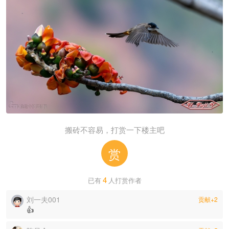
搬砖不容易，打赏一下楼主吧
赏
4
已有
人打赏作者
刘一夫001
贡献+2
👍