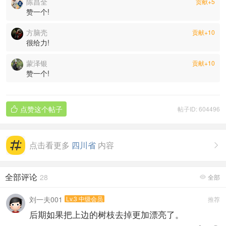
陈昌全
贡献+5
赞一个!
方脑壳
贡献+10
很给力!
蒙泽银
贡献+10
赞一个!
点赞这个帖子
帖子ID: 604496

点击看更多
四川省
内容

全部评论
28
全部

刘一夫001
Lv.3 中级会员
推荐
后期如果把上边的树枝去掉更加漂亮了。