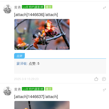
黄勇
Lv.8 特约摄影师
楼主
#
4
[attach]1446636[/attach]
点评
蒙泽银:
点赞:
5
2025-3-9 15:29:23


黄勇
Lv.8 特约摄影师
楼主
#
5
[attach]1446637[/attach]