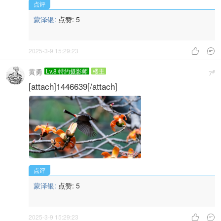
点评
蒙泽银:
点赞:
5
2025-3-9 15:29:23


黄勇
Lv.8 特约摄影师
楼主
#
7
[attach]1446639[/attach]
点评
蒙泽银:
点赞:
5
2025-3-9 15:29:23

