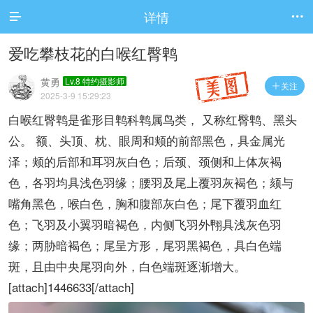
详情


爱吃攀枝花的白喉红臀鹎
黄勇
Lv.8 特约摄影师
关注

2025-3-9 15:29:23
白喉红臀鹎是雀形目鹎科鹎属鸟类， 又称红臀鹎、黑头
公。 额、头顶、枕、眼周和颊的前部黑色，具金属光
泽；颊的后部和耳羽灰白色；后颈、颈侧和上体灰褐
色，各羽均具浅色羽缘；腰羽及尾上覆羽灰褐色；颏与
嘴角黑色，喉白色，胸和腹部灰白色；尾下覆羽血红
色；飞羽及小翼羽暗褐色，内侧飞羽外翈具浅灰色羽
缘；两胁暗褐色；尾呈方形，尾羽黑褐色，具白色端
斑，且由中央尾羽向外，白色端斑逐渐增大。
[attach]1446633[/attach]