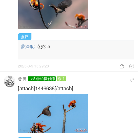
点评
蒙泽银:
点赞:
5
2025-3-9 15:29:23


黄勇
Lv.8 特约摄影师
楼主
#
6
[attach]1446638[/attach]