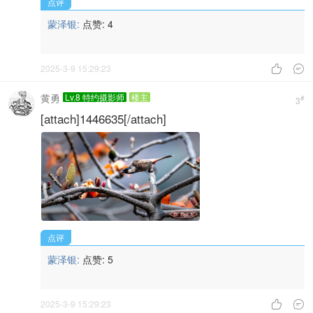
点评
蒙泽银:
点赞:
4
2025-3-9 15:29:23


黄勇
Lv.8 特约摄影师
楼主
#
3
[attach]1446635[/attach]
点评
蒙泽银:
点赞:
5
2025-3-9 15:29:23

