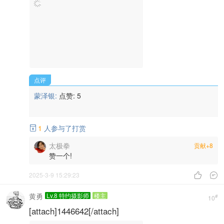
点评
蒙泽银:
点赞:
5
1
人参与了打赏

太极拳
贡献+8
赞一个!
2025-3-9 15:29:23


黄勇
Lv.8 特约摄影师
楼主
#
10
[attach]1446642[/attach]