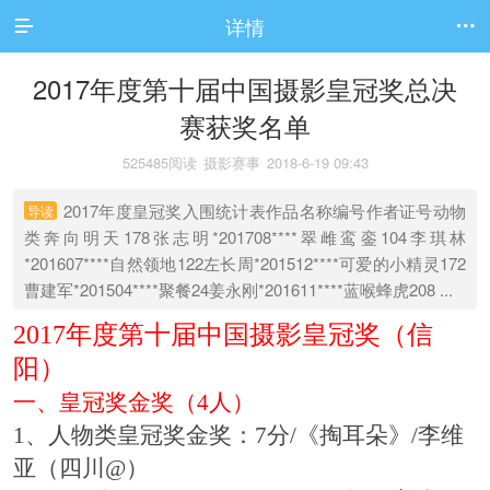
详情


2017年度第十届中国摄影皇冠奖总决
赛获奖名单
525485阅读
摄影赛事
2018-6-19 09:43
2017年度皇冠奖入围统计表作品名称编号作者证号动物
导读
类奔向明天178张志明*201708****翠雌鸾銮104李琪林
*201607****自然领地122左长周*201512****可爱的小精灵172
曹建军*201504****聚餐24姜永刚*201611****蓝喉蜂虎208 ...
2017年度第十届中国
摄影皇冠奖
（信
阳）
一、皇冠奖金奖（4人）
1、
人物类皇冠奖金奖
：7分/
《掏耳朵》
/
李维
亚（四川@）