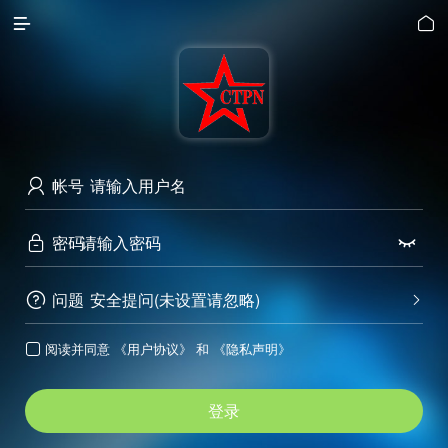


帐号

密码


问题
安全提问(未设置请忽略)


阅读并同意
《用户协议》
和
《隐私声明》

登录