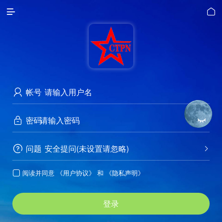


帐号

密码


问题
安全提问(未设置请忽略)


阅读并同意
《用户协议》
和
《隐私声明》

登录