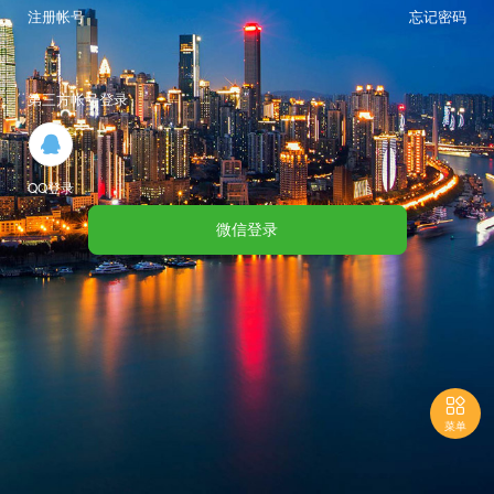
注册帐号
忘记密码
第三方帐号登录

QQ登录
微信登录

菜单