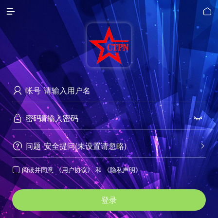


帐号

密码


问题
安全提问(未设置请忽略)


阅读并同意
《用户协议》
和
《隐私声明》

登录