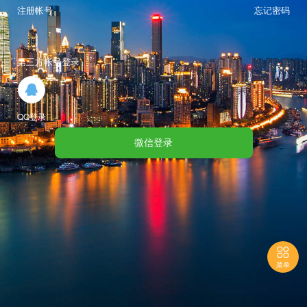
注册帐号
忘记密码
第三方帐号登录

QQ登录
微信登录

菜单