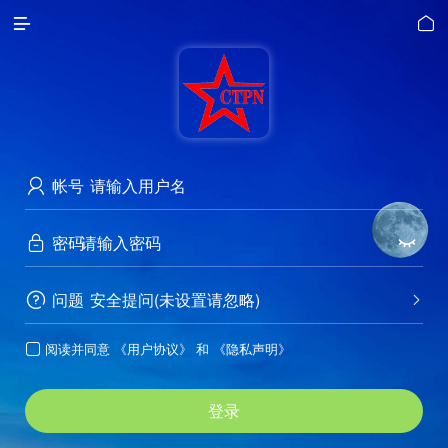


帐号

密码


问题
安全提问(未设置请忽略)


阅读并同意
《用户协议》
和
《隐私声明》

登录