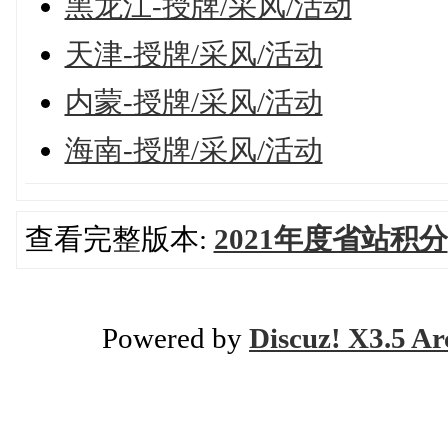
黑龙江-授牌/采风/活动
天津-授牌/采风/活动
内蒙-授牌/采风/活动
海南-授牌/采风/活动
查看完整版本:
2021年度省站积分
Powered by
Discuz! X3.5 Ar