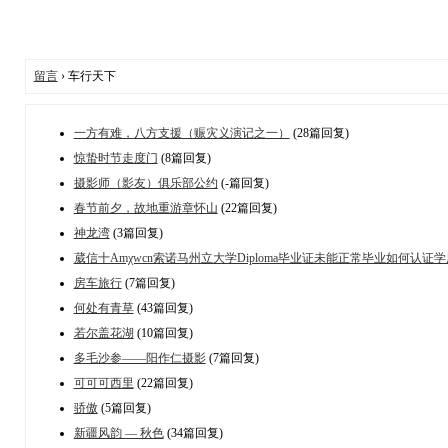
留言
› 车行天下
一方有难，八方支援（赈灾义演记之一）
(28篇回复)
惊蛰时节走度门
(8篇回复)
摄影师（影友）俱乐部公约
(-篇回复)
春节前夕，故地重游章怀山
(22篇回复)
神龙湾
(3篇回复)
葳信十Amχwcn索诺马州立大学Diploma毕业证未能正常毕业如何认证
房车旅行
(7篇回复)
何处有青草
(43篇回复)
若尔盖花湖
(10篇回复)
多毛沙参——阳作仁摄影
(7篇回复)
可可可西里
(22篇回复)
骄傲
(5篇回复)
新疆风韵 — 秋色
(34篇回复)