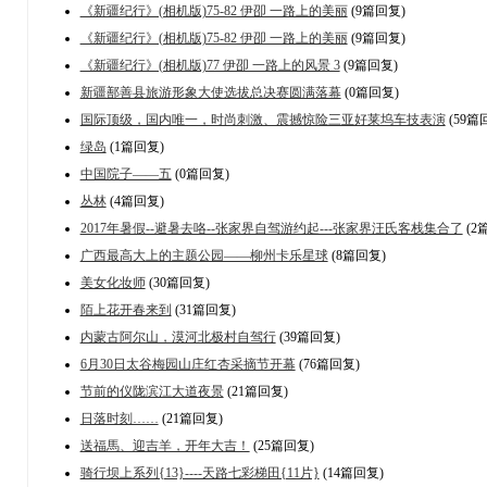
《新疆纪行》(相机版)75-82 伊卲 一路上的美丽
(9篇回复)
《新疆纪行》(相机版)75-82 伊卲 一路上的美丽
(9篇回复)
《新疆纪行》(相机版)77 伊卲 一路上的风景 3
(9篇回复)
新疆鄯善县旅游形象大使选拔总决赛圆满落幕
(0篇回复)
国际顶级，国内唯一，时尚刺激、震撼惊险三亚好莱坞车技表演
(59篇
绿岛
(1篇回复)
中国院子——五
(0篇回复)
丛林
(4篇回复)
2017年暑假--避暑去咯--张家界自驾游约起---张家界汪氏客栈集合了
(2
广西最高大上的主题公园——柳州卡乐星球
(8篇回复)
美女化妆师
(30篇回复)
陌上花开春来到
(31篇回复)
内蒙古阿尔山，漠河北极村自驾行
(39篇回复)
6月30日太谷梅园山庄红杏采摘节开幕
(76篇回复)
节前的仪陇滨江大道夜景
(21篇回复)
日落时刻……
(21篇回复)
送福馬、迎吉羊，开年大吉！
(25篇回复)
骑行坝上系列{13}----天路七彩梯田{11片}
(14篇回复)