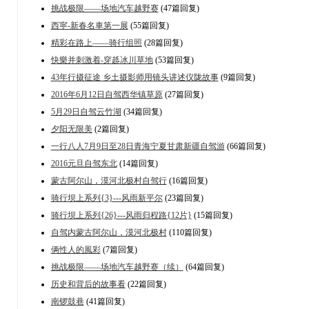
挑战极限——场地汽车越野赛
(47篇回复)
西寜-新春名車第一展
(55篇回复)
精彩在路上——骑行组照
(28篇回复)
快樂并刺激着-穿趆冰川草地
(53篇回复)
43年行摄征途 乡土摄影师用镜头讲述仪陇故事
(9篇回复)
2016年6月12日自驾西华镇草原
(27篇回复)
5月29日自驾云竹湖
(34篇回复)
夕阳无限美
(2篇回复)
一行八人7月9日至28日青海宁夏甘肃新疆自驾游
(66篇回复)
2016元旦自驾东北
(14篇回复)
蒙古阿尔山，漠河北极村自驾行
(16篇回复)
骑行坝上系列{3}---风雨新平尔
(23篇回复)
骑行坝上系列{26}---风雨归程路{12片}
(15篇回复)
自驾内蒙古阿尔山，漠河北极村
(110篇回复)
俩性人的風彩
(7篇回复)
挑战极限——场地汽车越野赛（续）
(64篇回复)
历史和背后的故事看
(22篇回复)
南锣鼓巷
(41篇回复)