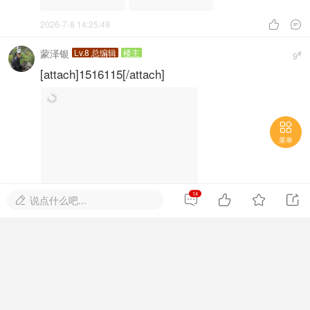
2026-7-8 14:25:49


蒙泽银
Lv.8 总编辑
楼主
#
9
[attach]1516115[/attach]

菜单
14




说点什么吧...

2026-7-8 14:26:13


宋世荣
Lv.6 铜牌元老会员
#
10
漂亮!
2026-7-8 15:47:03
