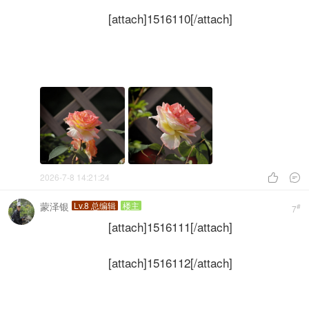
[attach]1516110[/attach]
2026-7-8 14:21:24


蒙泽银
Lv.8 总编辑
楼主
#
7
[attach]1516111[/attach]
[attach]1516112[/attach]