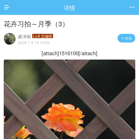
详情


花卉习拍～月季（3）
蒙泽银
Lv.8 总编辑
关注

2026-7-8 14:12:59
[attach]1516100[/attach]