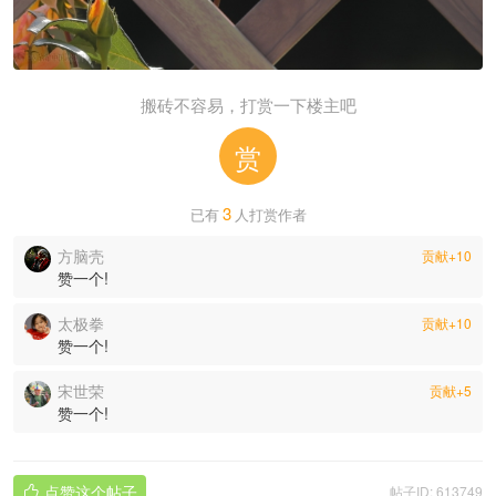
搬砖不容易，打赏一下楼主吧
赏
3
已有
人打赏作者
方脑壳
贡献+10
赞一个!
太极拳
贡献+10
赞一个!
宋世荣
贡献+5
赞一个!
点赞这个帖子
帖子ID: 613749
