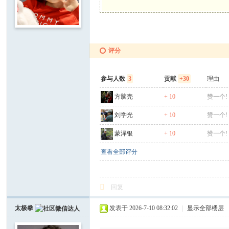
国
摄
影
网
评分
参与人数
3
贡献
+30
理由
方脑壳
+ 10
赞一个!
刘学光
+ 10
赞一个!
蒙泽银
+ 10
赞一个!
查看全部评分
回复
太极拳
发表于 2026-7-10 08:32:02
|
显示全部楼层