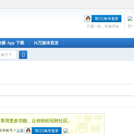
扫
只需一步，快速开始
摄 App 下载
16万媒体宣发
帖子
搜
索
×
，享用更多功能，让你轻松玩转社区。
没有账号？
注册