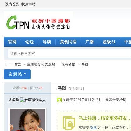
设为首页
收藏本站
官网
论坛
导读
美食民宿
广播
超级AI
中旅
»
留言
›
主题摄影分类版块
›
花鸟动物
›
鸟图
C
发新帖
T
鸟图
查看:
594
|
回复:
26
[复制链接]
P
N
太极拳
发表于 2026-7-8 11:24:24
|
显示全部楼层
旅
游
马上注册，结交更多好友
中
您需要
登录
才可以下载或查看，