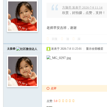
方脑壳 发表于 2026-7-9 11:14
欣赏，好拍摄，点赞，支持！
老师早安吉祥，谢谢
回复
顶
踩
太极拳
发表于 2026-7-8 11:25:01
|
显示全部楼层
点评
点赞:
5.0