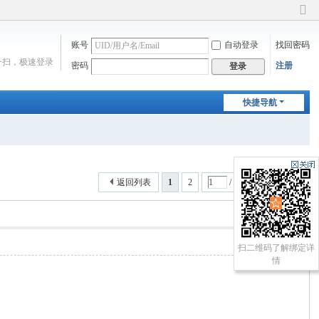
切
换
账号
自动登录
找回密码
到
窄
一扫，极速登录
密码
注册
登录
版
快捷导航
返回列表
1
2
/ 2 页
下一页
扫二维码了解绑定详
情