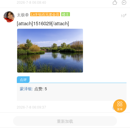
2026-7-8 06:08:40


太极拳
Lv.9 钻石元老会员
楼主
#
10
[attach]1516029[/attach]
点评
蒙泽银:
点赞:
5

2026-7-8 06:09:37


菜单
重新加载