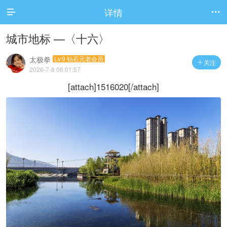
详情


城市地标 —〈十六〉
太极拳
Lv.9 钻石元老会员
关注

2026-7-8 06:01:57
[attach]1516020[/attach]