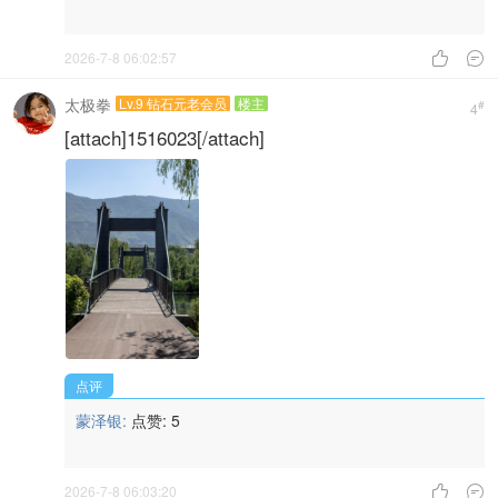
2026-7-8 06:02:57


太极拳
Lv.9 钻石元老会员
楼主
#
4
[attach]1516023[/attach]
点评
蒙泽银:
点赞:
5
2026-7-8 06:03:20

