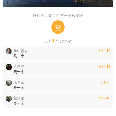
搬砖不容易，打赏一下楼主吧
赏
4
已有
人打赏作者
乐山老农
贡献+10
赞一个!
方脑壳
贡献+10
赞一个!
宋世荣
贡献+5
赞一个!
蒙泽银
贡献+10
赞一个!