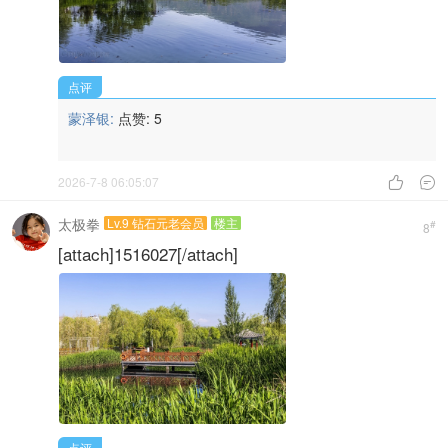
点评
蒙泽银:
点赞:
5
2026-7-8 06:05:07


太极拳
Lv.9 钻石元老会员
楼主
#
8
[attach]1516027[/attach]
点评