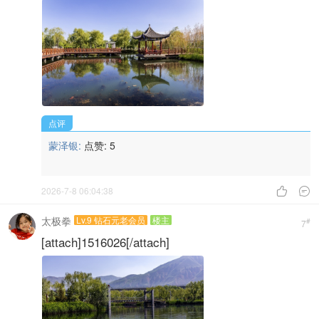
点评
蒙泽银:
点赞:
5
2026-7-8 06:04:38


太极拳
Lv.9 钻石元老会员
楼主
#
7
[attach]1516026[/attach]