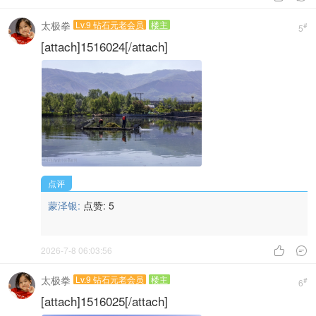
太极拳
Lv.9 钻石元老会员
楼主
#
5
[attach]1516024[/attach]
点评
蒙泽银:
点赞:
5
2026-7-8 06:03:56


太极拳
Lv.9 钻石元老会员
楼主
#
6
[attach]1516025[/attach]