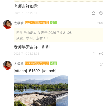
老师吉祥如意
2026-7-9 11:23:16


太极拳
Lv.9 钻石元老会员
楼主
推荐
乐山老农 发表于 2026-7-9 21:08
回复
欣赏、学习、点赞！！
老师早安吉祥，谢谢
2026-7-10 08:33:08


太极拳
Lv.9 钻石元老会员
楼主
#
2
[attach]1516021[/attach]