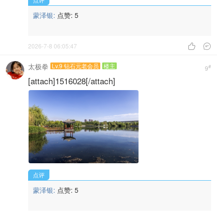
蒙泽银:
点赞:
5
2026-7-8 06:05:47


太极拳
Lv.9 钻石元老会员
楼主
#
9
[attach]1516028[/attach]
点评
蒙泽银:
点赞:
5