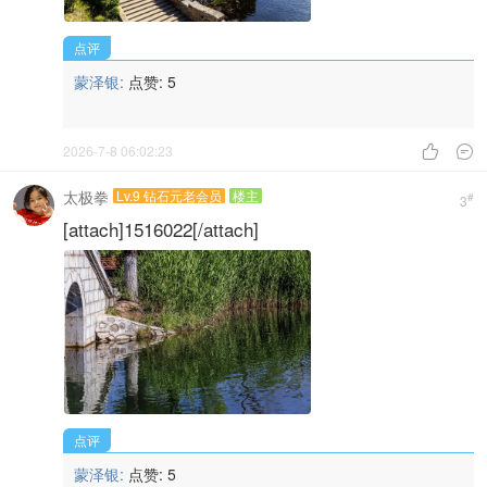
点评
蒙泽银:
点赞:
5
2026-7-8 06:02:23


太极拳
Lv.9 钻石元老会员
楼主
#
3
[attach]1516022[/attach]
点评
蒙泽银:
点赞:
5