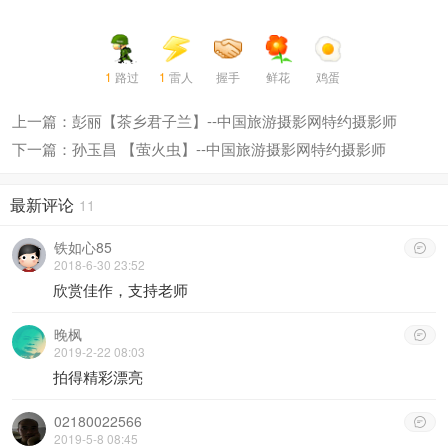
1
路过
1
雷人
握手
鲜花
鸡蛋
上一篇：彭丽【茶乡君子兰】--中国旅游摄影网特约摄影师
下一篇：孙玉昌 【萤火虫】--中国旅游摄影网特约摄影师
最新评论
11
铁如心85

2018-6-30 23:52
欣赏佳作，支持老师
晚枫

2019-2-22 08:03
拍得精彩漂亮
02180022566

2019-5-8 08:45